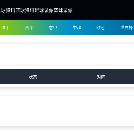
足球资讯
篮球资讯
足球录像
篮球录像
法甲
西甲
意甲
中超
欧冠
世界杯
状态
对阵