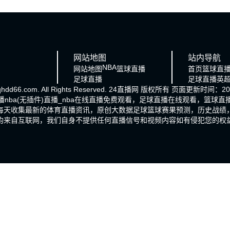
网站地图
站内导航
NBA
网站地图
篮球直播
首页
篮球直
足球直播
足球直播
英
hdd66.com. All Rights Reserved.
24直播网
版权所有 页面更新时间：2026
rs直播nba(无插件)直播_nba在线直播免费观看，足球直播在线观看，篮球
每天收集最新的体育直播资讯，原创大数据足球篮球赛果预测，历史战绩
均来自互联网，我们自身不提供任何直播信号和视频内容如有侵犯您的权