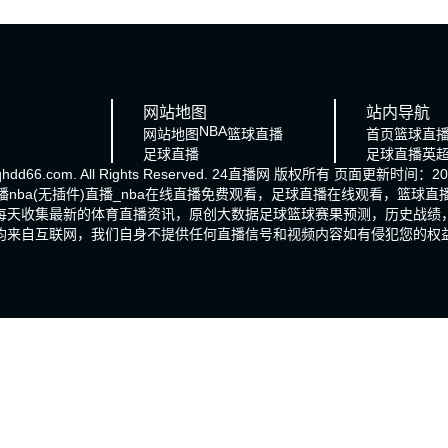
网站地图
站内导航
NBA
网站地图
篮球直播
首页
篮球直
足球直播
足球直播
英
hdd66.com. All Rights Reserved.
24直播网
版权所有 页面更新时间：2026
rs直播nba(无插件)直播_nba在线直播免费观看，足球直播在线观看，篮球
每天收集最新的体育直播资讯，原创大数据足球篮球赛果预测，历史战绩
均来自互联网，我们自身不提供任何直播信号和视频内容如有侵犯您的权