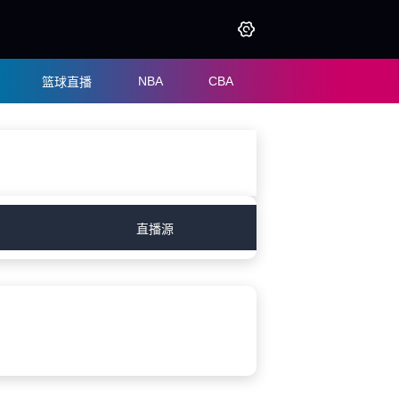
NBA
CBA
篮球直播
直播源