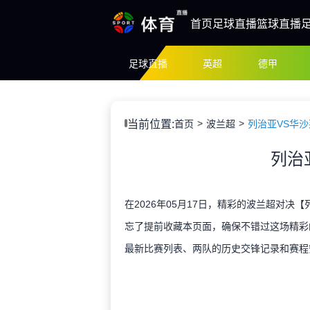
首页
足球直播
篮球直播
足球直播
英超
德甲
当前位置:
首页
波兰超
列治亚VS华
列治
在2026年05月17日，精彩的波兰超对决
忘了提前收藏本页面，确保不错过这场精彩
最新比赛列表、两队的历史交锋记录和赛程