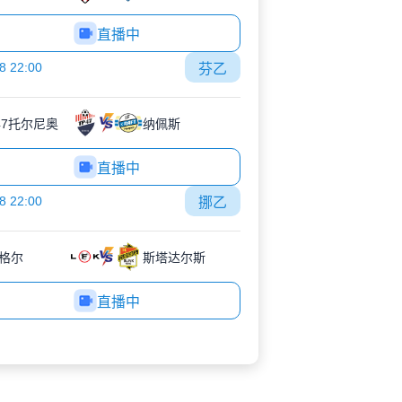
直播中
8 22:00
芬乙
-47托尔尼奥
纳佩斯
直播中
8 22:00
挪乙
格尔
斯塔达尔斯
直播中